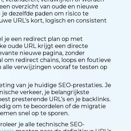
een overzicht van oude en nieuwe
je dezelfde paden om risico te
euwe URL’s kort, logisch en consistent
l je een redirect plan op met
lke oude URL krijgt een directe
levante nieuwe pagina, zonder
l om redirect chains, loops en foutieve
 alle verwijzingen vooraf te testen op
ting van je huidige SEO-prestaties. Je
ische verkeer, je belangrijkste
best presterende URL’s en je backlinks.
nodig om te beoordelen of de migratie
lemen snel op te sporen.
troleer je alle technische SEO-