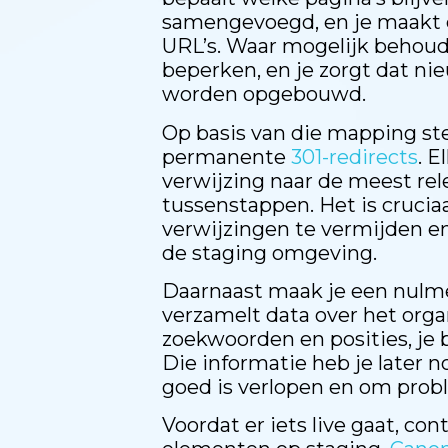
samengevoegd, en je maakt 
URL’s. Waar mogelijk behoud 
beperken, en je zorgt dat ni
worden opgebouwd.
Op basis van die mapping ste
permanente
301-redirects
. E
verwijzing naar de meest re
tussenstappen. Het is cruciaa
verwijzingen te vermijden en
de staging omgeving.
Daarnaast maak je een nulme
verzamelt data over het organ
zoekwoorden en posities, je 
Die informatie heb je later 
goed is verlopen en om prob
Voordat er iets live gaat, con