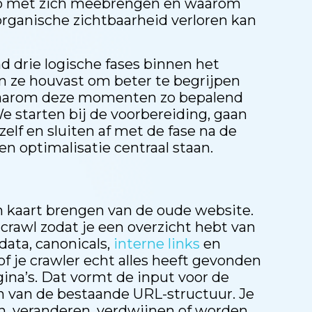
co met zich meebrengen en waarom
 organische zichtbaarheid verloren kan
d drie logische fases binnen het
 ze houvast om beter te begrijpen
waarom deze momenten zo bepalend
We starten bij de voorbereiding, gaan
zelf en sluiten af met de fase na de
en optimalisatie centraal staan.
 in kaart brengen van de oude website.
rawl zodat je een overzicht hebt van
data, canonicals,
interne links
en
of je crawler echt alles heeft gevonden
gina’s. Dat vormt de input voor de
n van de bestaande URL-structuur. Je
en, veranderen, verdwijnen of worden