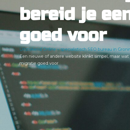
bereid je ee
goed voor
Uitstekend Online – specialistisch SEO bureau in Gron
Een nieuwe of andere website klinkt simpel, maar wat 
migratie goed voor