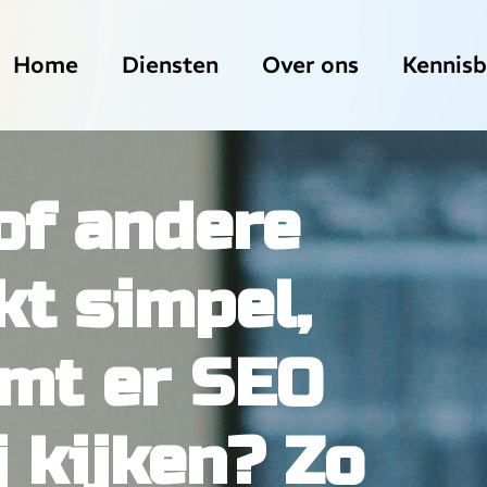
Home
Diensten
Over ons
Kennis
of andere
kt simpel,
mt er SEO
j kijken? Zo