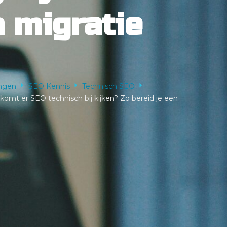
n migratie
ingen
SEO Kennis
Technisch SEO
komt er SEO technisch bij kijken? Zo bereid je een