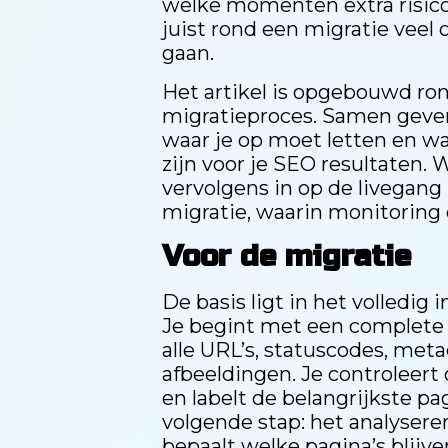
welke momenten extra risi
juist rond een migratie veel
gaan.
Het artikel is opgebouwd ron
migratieproces. Samen geven
waar je op moet letten en 
zijn voor je SEO resultaten. 
vervolgens in op de livegang 
migratie, waarin monitoring 
Voor de migratie
De basis ligt in het volledig
Je begint met een complete c
alle URL’s, statuscodes, meta
afbeeldingen. Je controleert 
en labelt de belangrijkste pa
volgende stap: het analysere
bepaalt welke pagina’s blijv