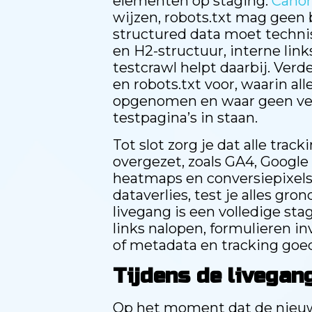
elementen op staging.
Canon
wijzen, robots.txt mag geen
structured data moet technisc
en H2-structuur, interne link
testcrawl helpt daarbij. Ver
en robots.txt voor, waarin a
opgenomen en waar geen ver
testpagina’s in staan.
Tot slot zorg je dat alle trac
overgezet, zoals GA4, Google
heatmaps en conversiepixels
dataverlies, test je alles gro
livegang is een volledige sta
links nalopen, formulieren i
of metadata en tracking goe
Tijdens de livegan
Op het moment dat de nieuwe