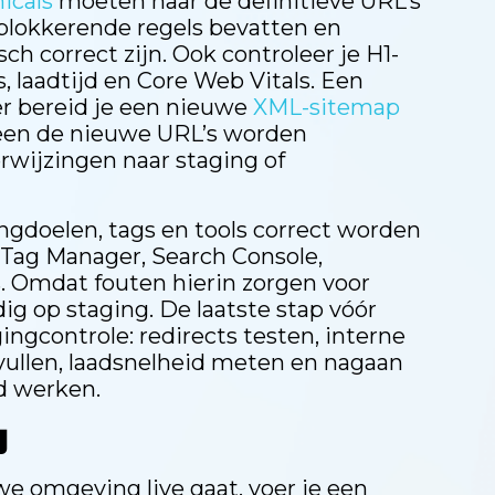
icals
moeten naar de definitieve URL’s
 blokkerende regels bevatten en
h correct zijn. Ook controleer je H1-
s, laadtijd en Core Web Vitals. Een
der bereid je een nieuwe
XML-sitemap
lleen de nieuwe URL’s worden
wijzingen naar staging of
kingdoelen, tags en tools correct worden
 Tag Manager, Search Console,
. Omdat fouten hierin zorgen voor
ndig op staging. De laatste stap vóór
gingcontrole: redirects testen, interne
nvullen, laadsnelheid meten en nagaan
d werken.
g
 omgeving live gaat, voer je een