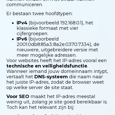
communiceren.
Er bestaan twee hoofdtypen:
IPv4
(bijvoorbeeld
192.168.0.1
), het
klassieke formaat met vier
cijfergroepen.
IPv6
(bijvoorbeeld
2001:0db8:85a3::8a2e:0370:7334
), de
nieuwere, uitgebreidere versie met
meer mogelijke adressen.
Voor websites heeft het IP-adres vooral een
technische en veiligheidsfunctie
.
Wanneer iemand jouw domeinnaam intypt,
vertaalt het
DNS-systeem
die naam naar
het juiste IP-adres, zodat de browser weet
op welke server de site staat.
Voor SEO
maakt het IP-adres meestal
weinig uit, zolang je site goed bereikbaar is.
Toch kan het relevant zijn bij: