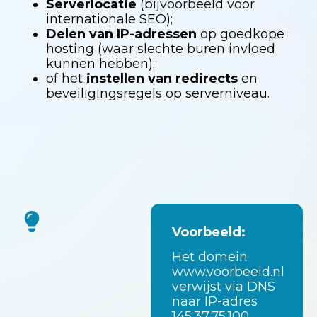
Serverlocatie
(bijvoorbeeld voor
internationale SEO);
Delen van IP-adressen
op goedkope
hosting (waar slechte buren invloed
kunnen hebben);
of het
instellen van redirects
en
beveiligingsregels op serverniveau.
Voorbeeld:
Het domein
www.voorbeeld.nl
verwijst via DNS
naar IP-adres
145.37.75.100
.