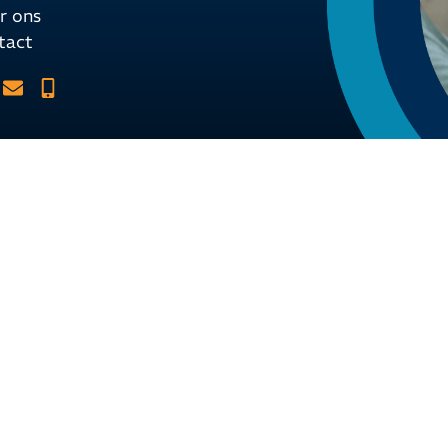
r ons
tact