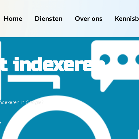
Home
Diensten
Over ons
Kennis
t indexeren
ndexeren in Google?