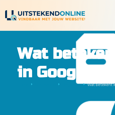
Wat beteken
in Google?
Home
SEO Kennis
Begrippen
Wat betekent i