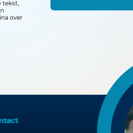
 tekst,
en
ina over
ntact