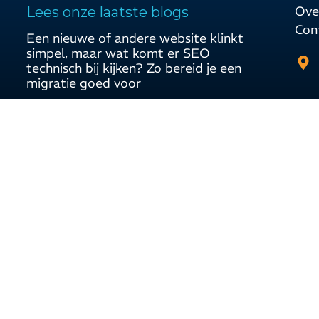
Ove
Lees onze laatste blogs
Con
Een nieuwe of andere website klinkt
simpel, maar wat komt er SEO
technisch bij kijken? Zo bereid je een
migratie goed voor
Generative Engine Optimization
Wat is een URL?
Privacyverklaring
Cookiebeleid