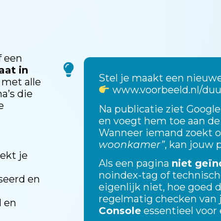
f een
aat in
Stel je maakt een nieuwe
 met alle
www.voorbeeld.nl/du
a’s die
e
Na publicatie ziet Google
en voegt hem toe aan de 
Wanneer iemand zoekt 
woonkamer”
, kan jouw 
ekt je
Als een pagina
niet geï
noindex
-tag of technisch
seerd en
eigenlijk niet, hoe goed 
regelmatig checken van j
d en
Console
essentieel voor