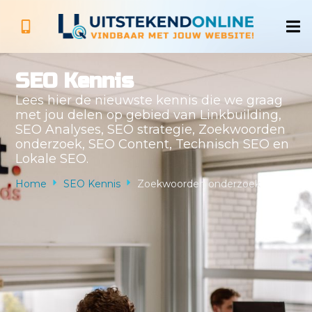
SEO Kennis
Lees hier de nieuwste kennis die we graag
met jou delen op gebied van Linkbuilding,
SEO Analyses, SEO strategie, Zoekwoorden
onderzoek, SEO Content, Technisch SEO en
Lokale SEO.
Home
SEO Kennis
Zoekwoorden onderzoek